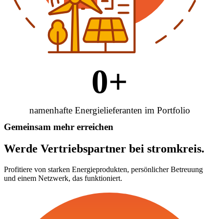
0
+
namenhafte Energielieferanten im Portfolio
G
e
m
e
i
n
s
a
m
m
e
h
r
e
r
r
e
i
c
h
e
n
Werde
Vertriebspartner
bei
stromkreis.
Profitiere von starken Energieprodukten, persönlicher Betreuung
und einem Netzwerk, das funktioniert.