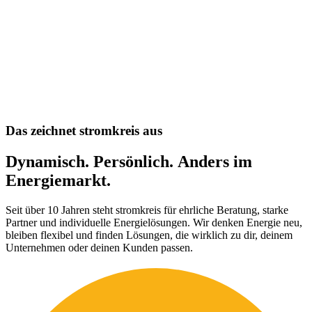
D
a
s
z
e
i
c
h
n
e
t
s
t
r
o
m
k
r
e
i
s
a
u
s
Dynamisch.
Persönlich.
Anders
im
Energiemarkt.
Seit über 10 Jahren steht stromkreis für ehrliche Beratung, starke
Partner und individuelle Energielösungen. Wir denken Energie neu,
bleiben flexibel und finden Lösungen, die wirklich zu dir, deinem
Unternehmen oder deinen Kunden passen.