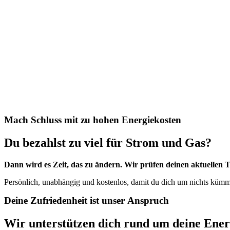
M
a
c
h
S
c
h
l
u
s
s
m
i
t
z
u
h
o
h
e
n
E
n
e
r
g
i
e
k
o
s
t
e
n
Du
bezahlst
zu
viel
für
Strom
und
Gas?
Dann wird es Zeit, das zu ändern. Wir prüfen deinen aktuellen 
Persönlich, unabhängig und kostenlos, damit du dich um nichts kümme
D
e
i
n
e
Z
u
f
r
i
e
d
e
n
h
e
i
t
i
s
t
u
n
s
e
r
A
n
s
p
r
u
c
h
Wir
unterstützen
dich
rund
um
deine
Ener