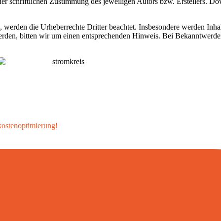
r schriftlichen Zustimmung des jeweiligen Autors bzw. Erstellers. Do
n, werden die Urheberrechte Dritter beachtet. Insbesondere werden Inhal
werden, bitten wir um einen entsprechenden Hinweis. Bei Bekanntwerd
ekostenoptimierung!