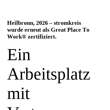
H
e
i
l
b
r
o
n
n
,
2
0
2
6
–
s
t
r
o
m
k
r
e
i
s
w
u
r
d
e
e
r
n
e
u
t
a
l
s
G
r
e
a
t
P
l
a
c
e
T
o
W
o
r
k
®
z
e
r
t
i
f
i
z
i
e
r
t
.
Ein
Arbeitsplatz
mit