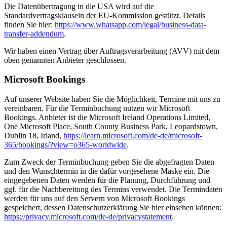
Die Datenübertragung in die USA wird auf die
Standardvertragsklauseln der EU-Kommission gestützt. Details
finden Sie hier:
https://www.whatsapp.com/legal/business-data-
transfer-addendum
.
Wir haben einen Vertrag über Auftragsverarbeitung (AVV) mit dem
oben genannten Anbieter geschlossen.
Microsoft Bookings
Auf unserer Website haben Sie die Möglichkeit, Termine mit uns zu
vereinbaren. Für die Terminbuchung nutzen wir Microsoft
Bookings. Anbieter ist die Microsoft Ireland Operations Limited,
One Microsoft Place, South County Business Park, Leopardstown,
Dublin 18, Irland,
https://learn.microsoft.com/de-de/microsoft-
365/bookings/?view=o365-worldwide
.
Zum Zweck der Terminbuchung geben Sie die abgefragten Daten
und den Wunschtermin in die dafür vorgesehene Maske ein. Die
eingegebenen Daten werden für die Planung, Durchführung und
ggf. für die Nachbereitung des Termins verwendet. Die Termindaten
werden für uns auf den Servern von Microsoft Bookings
gespeichert, dessen Datenschutzerklärung Sie hier einsehen können:
https://privacy.microsoft.com/de-de/privacystatement
.