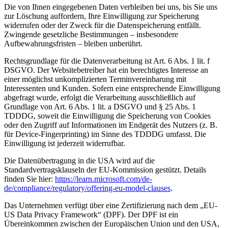
Die von Ihnen eingegebenen Daten verbleiben bei uns, bis Sie uns
zur Löschung auffordern, Ihre Einwilligung zur Speicherung
widerrufen oder der Zweck für die Datenspeicherung entfällt.
Zwingende gesetzliche Bestimmungen – insbesondere
Aufbewahrungsfristen – bleiben unberührt.
Rechtsgrundlage für die Datenverarbeitung ist Art. 6 Abs. 1 lit. f
DSGVO. Der Websitebetreiber hat ein berechtigtes Interesse an
einer möglichst unkomplizierten Terminvereinbarung mit
Interessenten und Kunden. Sofern eine entsprechende Einwilligung
abgefragt wurde, erfolgt die Verarbeitung ausschließlich auf
Grundlage von Art. 6 Abs. 1 lit. a DSGVO und § 25 Abs. 1
TDDDG, soweit die Einwilligung die Speicherung von Cookies
oder den Zugriff auf Informationen im Endgerät des Nutzers (z. B.
für Device-Fingerprinting) im Sinne des TDDDG umfasst. Die
Einwilligung ist jederzeit widerrufbar.
Die Datenübertragung in die USA wird auf die
Standardvertragsklauseln der EU-Kommission gestützt. Details
finden Sie hier:
https://learn.microsoft.com/de-
de/compliance/regulatory/offering-eu-model-clauses
.
Das Unternehmen verfügt über eine Zertifizierung nach dem „EU-
US Data Privacy Framework“ (DPF). Der DPF ist ein
Übereinkommen zwischen der Europäischen Union und den USA,