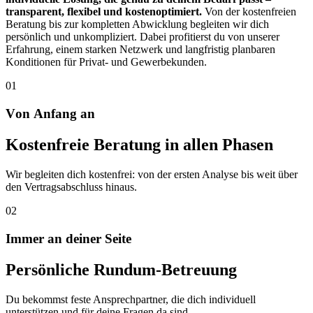
transparent, flexibel und kostenoptimiert.
Von der kostenfreien
Beratung bis zur kompletten Abwicklung begleiten wir dich
persönlich und unkompliziert. Dabei profitierst du von unserer
Erfahrung, einem starken Netzwerk und langfristig planbaren
Konditionen für Privat- und Gewerbekunden.
01
V
o
n
A
n
f
a
n
g
a
n
Kostenfreie Beratung in allen Phasen
Wir begleiten dich kostenfrei: von der ersten Analyse bis weit über
den Vertragsabschluss hinaus.
02
I
m
m
e
r
a
n
d
e
i
n
e
r
S
e
i
t
e
Persönliche Rundum-Betreuung
Du bekommst feste Ansprechpartner, die dich individuell
unterstützen und für deine Fragen da sind.