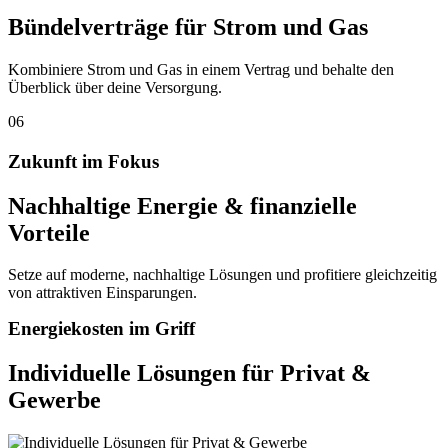
Bündelverträge für Strom und Gas
Kombiniere Strom und Gas in einem Vertrag und behalte den
Überblick über deine Versorgung.
06
Z
u
k
u
n
f
t
i
m
F
o
k
u
s
Nachhaltige Energie & finanzielle
Vorteile
Setze auf moderne, nachhaltige Lösungen und profitiere gleichzeitig
von attraktiven Einsparungen.
E
n
e
r
g
i
e
k
o
s
t
e
n
i
m
G
r
i
f
f
Individuelle
Lösungen
für
Privat
&
Gewerbe