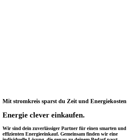
M
i
t
s
t
r
o
m
k
r
e
i
s
s
p
a
r
s
t
d
u
Z
e
i
t
u
n
d
E
n
e
r
g
i
e
k
o
s
t
e
n
Energie
clever
einkaufen.
Wir sind dein zuverlässiger Partner für einen smarten und
effizienten Energieeinkauf. Gemeinsam finden wir eine
individuelle Lösung, die genau zu deinem Bedarf passt –