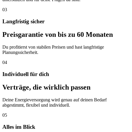
03
L
a
n
g
f
r
i
s
t
i
g
s
i
c
h
e
r
Preisgarantie von bis zu 60 Monaten
Du profitierst von stabilen Preisen und hast langfristige
Planungssicherheit.
04
I
n
d
i
v
i
d
u
e
l
l
f
ü
r
d
i
c
h
Verträge, die wirklich passen
Deine Energieversorgung wird genau auf deinen Bedarf
abgestimmt, flexibel und individuell.
05
A
l
l
e
s
i
m
B
l
i
c
k