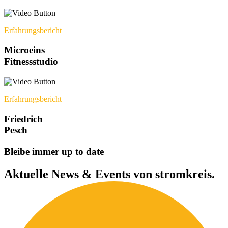
Erfahrungsbericht
Microeins
Fitnessstudio
Erfahrungsbericht
Friedrich
Pesch
B
l
e
i
b
e
i
m
m
e
r
u
p
t
o
d
a
t
e
Aktuelle
News
&
Events
von
stromkreis.