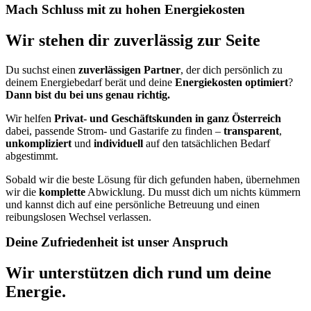
M
a
c
h
S
c
h
l
u
s
s
m
i
t
z
u
h
o
h
e
n
E
n
e
r
g
i
e
k
o
s
t
e
n
Wir
stehen
dir
zuverlässig
zur
Seite
Du suchst einen
zuverlässigen
Partner
, der dich persönlich zu
deinem Energiebedarf berät und deine
Energiekosten optimiert
?
Dann bist du bei uns genau richtig.
Wir helfen
Privat- und Geschäftskunden in ganz Österreich
dabei, passende Strom- und Gastarife zu finden –
transparent
,
unkompliziert
und
individuell
auf den tatsächlichen Bedarf
abgestimmt.
Sobald wir die beste Lösung für dich gefunden haben, übernehmen
wir die
komplette
Abwicklung. Du musst dich um nichts kümmern
und kannst dich auf eine persönliche Betreuung und einen
reibungslosen Wechsel verlassen.
D
e
i
n
e
Z
u
f
r
i
e
d
e
n
h
e
i
t
i
s
t
u
n
s
e
r
A
n
s
p
r
u
c
h
Wir
unterstützen
dich
rund
um
deine
Energie.