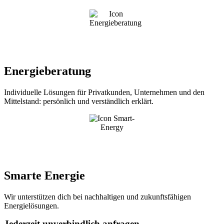
Energieberatung
Individuelle Lösungen für Privatkunden, Unternehmen und den
Mittelstand: persönlich und verständlich erklärt.
Smarte Energie
Wir unterstützen dich bei nachhaltigen und zukunftsfähigen
Energielösungen.
J
e
d
e
r
z
e
i
t
u
n
v
e
r
b
i
n
d
l
i
c
h
a
n
f
r
a
g
e
n