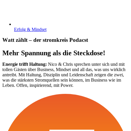
Erfolg & Mindset
W
a
t
t
z
ä
h
l
t
–
d
e
r
s
t
r
o
m
k
r
e
i
s
P
o
d
a
c
s
t
Mehr
Spannung
als
die
Steckdose!
Energie trifft Haltung:
Nico & Chris sprechen unter sich und mit
tollen Gästen über Business, Mindset und all das, was uns wirklich
antreibt. Mit Haltung, Disziplin und Leidenschaft zeigen die zwei,
was die stärksten Stromquellen sein können, im Business wie im
Leben. Offen, inspirierend, mit Power.