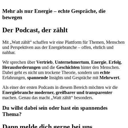
M
e
h
r
a
l
s
n
u
r
E
n
e
r
g
i
e
–
e
c
h
t
e
G
e
s
p
r
ä
c
h
e
,
d
i
e
b
e
w
e
g
e
n
Der
Podcast,
der
zählt
Mit „Watt zählt“ schaffen wir eine Plattform für Themen, Menschen
und Perspektiven aus der Energiebranche – offen, ehrlich und
nahbar.
Wir sprechen über
Vertrieb
,
Unternehmertum
,
Energie
,
Erfolg
,
Herausforderungen
und die
Geschichten
hinter den Menschen.
Dabei geht es nicht um trockene Theorie, sondern um
echte
Erfahrungen,
spannende
Insights und Gespräche mit
Mehrwert
.
Als einer der ersten Podcasts in diesem Bereich möchten wir die
Energiebranche moderner, greifbarer und transparenter
machen. Genau das macht „Watt zählt“ besonders.
D
u
w
i
l
l
s
t
d
a
b
e
i
s
e
i
n
o
d
e
r
h
a
s
t
e
i
n
s
p
a
n
n
e
n
d
e
s
T
h
e
m
a
?
Dann
melde
dich
gerne
bei
uns.