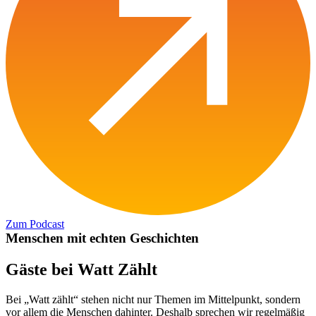
Zum Podcast
M
e
n
s
c
h
e
n
m
i
t
e
c
h
t
e
n
G
e
s
c
h
i
c
h
t
e
n
Gäste
bei
Watt
Zählt
Bei „Watt zählt“ stehen nicht nur Themen im Mittelpunkt, sondern
vor allem die Menschen dahinter. Deshalb sprechen wir regelmäßig