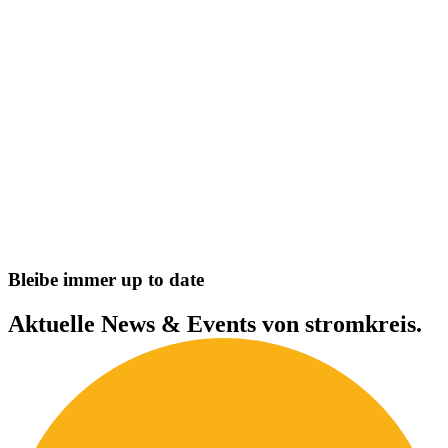
B
l
e
i
b
e
i
m
m
e
r
u
p
t
o
d
a
t
e
Aktuelle
News
&
Events
von
stromkreis.