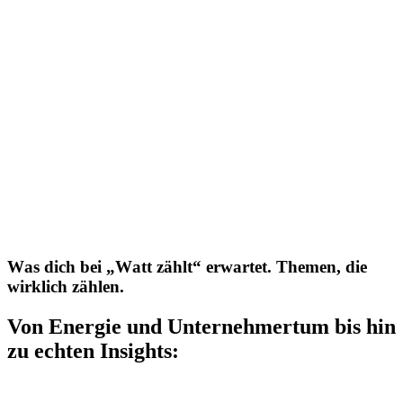
W
a
s
d
i
c
h
b
e
i
„
W
a
t
t
z
ä
h
l
t
“
e
r
w
a
r
t
e
t
.
T
h
e
m
e
n
,
d
i
e
w
i
r
k
l
i
c
h
z
ä
h
l
e
n
.
Von
Energie
und
Unternehmertum
bis
hin
zu
echten
Insights: