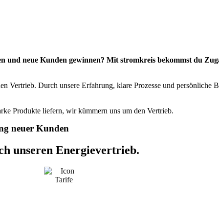
ieren und neue Kunden gewinnen? Mit stromkreis bekommst du Zu
 den Vertrieb. Durch unsere Erfahrung, klare Prozesse und persönliche B
arke Produkte liefern, wir kümmern uns um den Vertrieb.
n
g
n
e
u
e
r
K
u
n
d
e
n
ch
unseren
Energievertrieb.