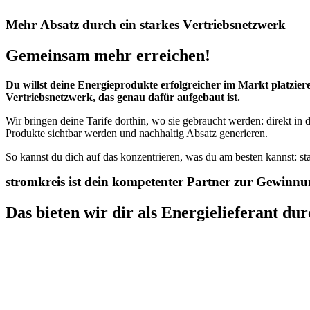
M
e
h
r
A
b
s
a
t
z
d
u
r
c
h
e
i
n
s
t
a
r
k
e
s
V
e
r
t
r
i
e
b
s
n
e
t
z
w
e
r
k
Gemeinsam
mehr
erreichen!
Du willst deine Energieprodukte erfolgreicher im Markt platz
Vertriebsnetzwerk, das genau dafür aufgebaut ist.
Wir bringen deine Tarife dorthin, wo sie gebraucht werden: direkt in
Produkte sichtbar werden und nachhaltig Absatz generieren.
So kannst du dich auf das konzentrieren, was du am besten kannst: st
s
t
r
o
m
k
r
e
i
s
i
s
t
d
e
i
n
k
o
m
p
e
t
e
n
t
e
r
P
a
r
t
n
e
r
z
u
r
G
e
w
i
n
n
u
Das
bieten
wir
dir
als
Energielieferant
dur