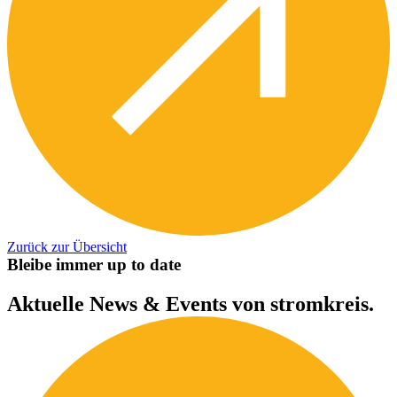
Zurück zur Übersicht
B
l
e
i
b
e
i
m
m
e
r
u
p
t
o
d
a
t
e
Aktuelle
News
&
Events
von
stromkreis.